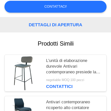
CONTATTACI!
CITAZIONE
DETTAGLI DI APERTURA
MAPPA
DEL
Prodotti Simili
SITO
L'unità di elaborazione
PRIVACY
durevole Antivari
contemporaneo presiede la
POLICY
resistenza all'usura
negotiable MOQ:100 pezzi
ergonomica di progettazione
CONTATTICI
Antivari contemporaneo
ricoperto alto contatore