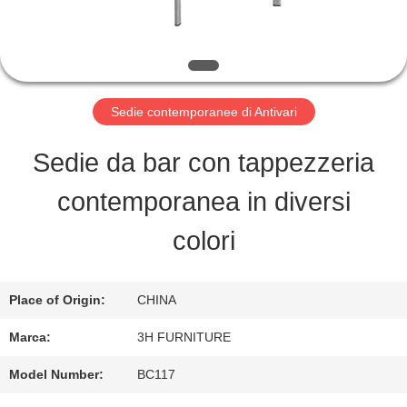
FABBRICA
CONTROLLO
DI
Sedie contemporanee di Antivari
QUALITÀ
Sedie da bar con tappezzeria
contemporanea in diversi
CONTATTO
colori
STATI
UNITI
Place of Origin:
CHINA
Marca:
3H FURNITURE
RICHIEDA
Model Number:
BC117
UNA