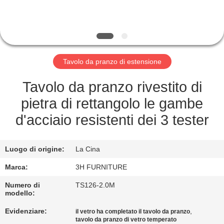
CONTROLLO
DI
QUALITÀ
Tavolo da pranzo di estensione
CONTATTO
STATI
Tavolo da pranzo rivestito di
UNITI
pietra di rettangolo le gambe
d'acciaio resistenti dei 3 tester
RICHIEDA
UNA
Luogo di origine:
La Cina
CITAZIONE
Marca:
3H FURNITURE
Numero di
TS126-2.0M
modello:
MAPPA
DEL
Evidenziare:
,
il vetro ha completato il tavolo da pranzo
tavolo da pranzo di vetro temperato