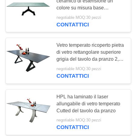
ceramico di estensione un
SITO
colore su misura base
inossidabile dei 2,1 tester
negotiable MOQ:30 pezzi
PRIVACY
CONTATTICI
POLICY
Vetro temperato ricoperto pietra
di vetro rettangolare superiore
grigia del tavolo da pranzo 2,6
metri
negotiable MOQ:30 pezzi
CONTATTICI
HPL ha laminato il laser
allungabile di vetro temperato
Cutted del tavolo da pranzo
negotiable MOQ:30 pezzi
CONTATTICI