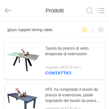
Dongguan
Xinyaju
Metal
Prodotti
Products
Co,
Ltd.
All
Rights
CASA
Reserved.
glass topped dining table
PRODOTTI
Tavolo da pranzo di vetro
temperato di estensione
CIRCA
NOI
negotiable MOQ:30 pezzi
CONTATTICI
GIRO
DELLA
HPL ha completato il tavolo da
FABBRICA
pranzo di estensione, piede
regolabile del tavolo da pranzo
moderno di rettangolo
negotiable MOQ:30 pezzi