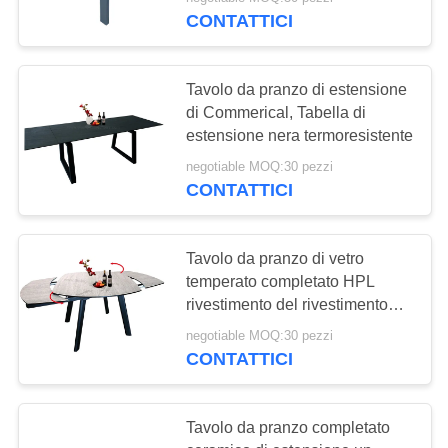
CONTROLLO
CONTATTICI
DI
QUALITÀ
Tavolo da pranzo di estensione
di Commerical, Tabella di
CONTATTO
estensione nera termoresistente
STATI
negotiable MOQ:30 pezzi
CONTATTICI
UNITI
RICHIEDA
Tavolo da pranzo di vetro
temperato completato HPL
UNA
rivestimento del rivestimento
CITAZIONE
della polvere dei 1,7 tester
negotiable MOQ:30 pezzi
CONTATTICI
MAPPA
DEL
Tavolo da pranzo completato