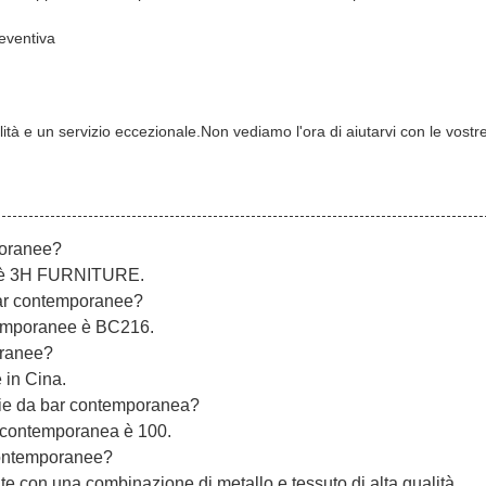
reventiva
ualità e un servizio eccezionale.Non vediamo l'ora di aiutarvi con le vo
poranee?
ee è 3H FURNITURE.
bar contemporanee?
ntemporanee è BC216.
oranee?
 in Cina.
edie da bar contemporanea?
r contemporanea è 100.
 contemporanee?
 con una combinazione di metallo e tessuto di alta qualità.