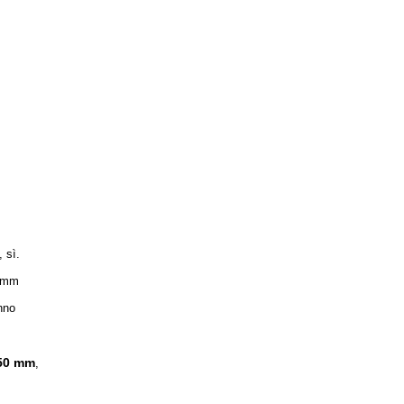
, sì.
0mm
nno
750 mm
,