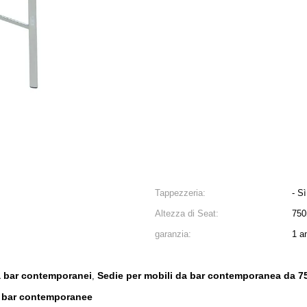
Tappezzeria:
- Sì
Altezza di Seat:
75
garanzia:
1 a
da bar contemporanei
Sedie per mobili da bar contemporanea da 
,
 bar contemporanee