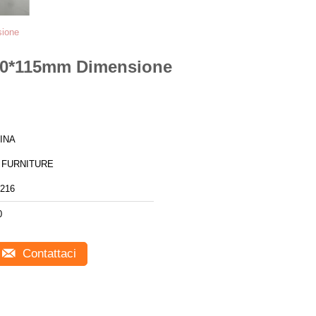
sione
600*115mm Dimensione
INA
 FURNITURE
216
0
Contattaci