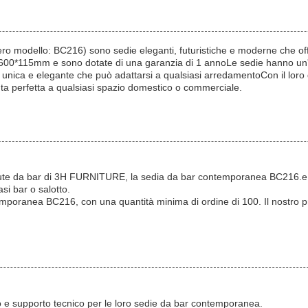
odello: BC216) sono sedie eleganti, futuristiche e moderne che offr
*600*115mm e sono dotate di una garanzia di 1 annoLe sedie hanno un'
 unica e elegante che può adattarsi a qualsiasi arredamentoCon il loro d
a perfetta a qualsiasi spazio domestico o commerciale.
dute da bar di 3H FURNITURE, la sedia da bar contemporanea BC216.e
si bar o salotto.
mporanea BC216, con una quantità minima di ordine di 100. Il nostro pr
izio e supporto tecnico per le loro sedie da bar contemporanea.