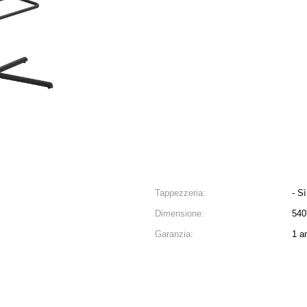
Tappezzeria:
- Sì
Dimensione:
540
Garanzia:
1 a