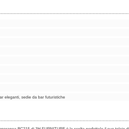
r eleganti, sedie da bar futuristiche
ranea BC215 di 3H FURNITURE è la scelta perfetta!e il suo telaio di ferr