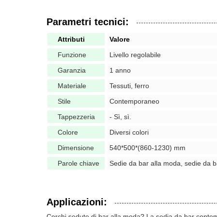
Parametri tecnici:
Attributi
Valore
Funzione
Livello regolabile
Garanzia
1 anno
Materiale
Tessuti, ferro
Stile
Contemporaneo
Tappezzeria
- Sì, sì.
Colore
Diversi colori
Dimensione
540*500*(860-1230) mm
Parole chiave
Sedie da bar alla moda, sedie da ba
Applicazioni:
Cerchi sedute di bar alla moda? La sedia da bar contempo