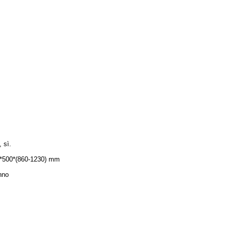
, sì.
*500*(860-1230) mm
nno