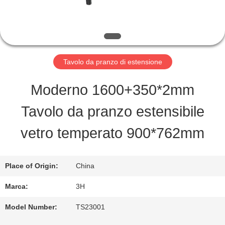
FABBRICA
CONTROLLO
DI
Tavolo da pranzo di estensione
QUALITÀ
Moderno 1600+350*2mm
Tavolo da pranzo estensibile
CONTATTO
vetro temperato 900*762mm
STATI
UNITI
Place of Origin:
China
Marca:
3H
RICHIEDA
Model Number:
TS23001
UNA