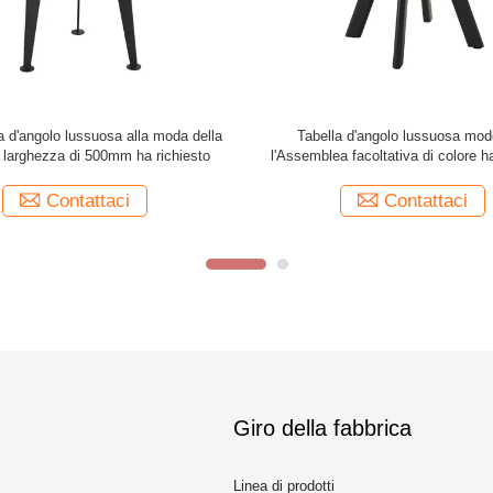
etato ceramico 3 della camera da
Gambe d'acciaio alla moda superi
lla Tabella d'angolo alla moda di
temperate ovali del tavolino da salot
51x51cm collegato
del salone
Contattaci
Contattaci
Giro della fabbrica
Linea di prodotti