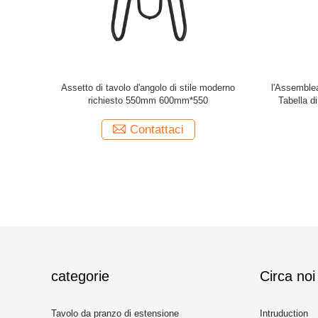
a del caffè
La Tabella d'angolo alla moda finita pietra ha
uso compl
ompletata
temperato il rivestimento in polvere gamba
letto de
ada
nera di vetro
Contattaci
categorie
Circa noi
Tavolo da pranzo di estensione
Intruduction