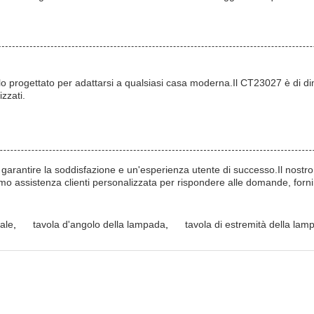
olo progettato per adattarsi a qualsiasi casa moderna.Il CT23027 è d
zzati.
 garantire la soddisfazione e un'esperienza utente di successo.Il nostro 
assistenza clienti personalizzata per rispondere alle domande, fornire 
vale
,
tavola d'angolo della lampada
,
tavola di estremità della lam