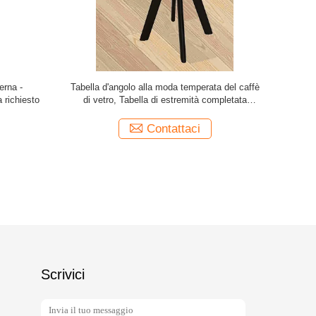
ori grige
La Tabella d'angolo alla moda inossidabile, il
Assetto di
to di vetro
nero quadrato ha dipinto le gambe spazzolate
ri
tavolo da pranzo
Contattaci
Scrivici