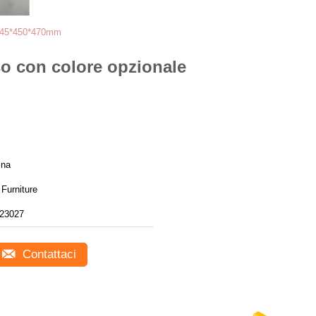
e 945*450*470mm
so con colore opzionale
ina
Furniture
23027
Contattaci