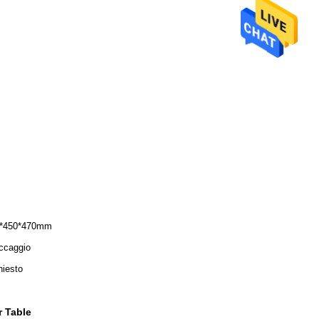
*450*470mm
ccaggio
hiesto
r Table