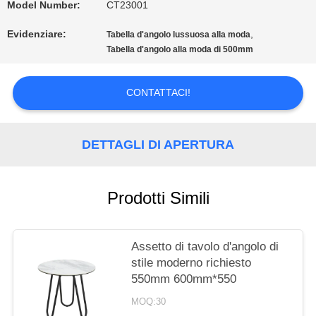
Model Number:
CT23001
CITAZIONE
Evidenziare:
,
Tabella d'angolo lussuosa alla moda
Tabella d'angolo alla moda di 500mm
MAPPA
CONTATTACI!
DEL
SITO
DETTAGLI DI APERTURA
PRIVACY
Prodotti Simili
POLICY
Assetto di tavolo d'angolo di
stile moderno richiesto
550mm 600mm*550
MOQ:30