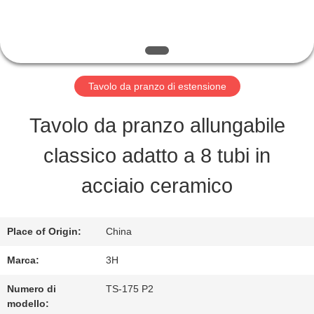
FABBRICA
CONTROLLO
DI
Tavolo da pranzo di estensione
QUALITÀ
Tavolo da pranzo allungabile
classico adatto a 8 tubi in
CONTATTO
acciaio ceramico
STATI
UNITI
Place of Origin:
China
Marca:
3H
RICHIEDA
Numero di
TS-175 P2
modello:
UNA