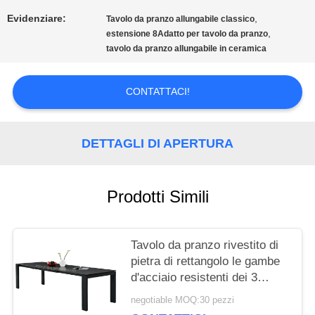
Evidenziare:
,
Tavolo da pranzo allungabile classico
CITAZIONE
,
estensione 8Adatto per tavolo da pranzo
tavolo da pranzo allungabile in ceramica
MAPPA
CONTATTACI!
DEL
SITO
DETTAGLI DI APERTURA
PRIVACY
Prodotti Simili
POLICY
Tavolo da pranzo rivestito di
pietra di rettangolo le gambe
d'acciaio resistenti dei 3
tester
negotiable MOQ:30 pezzi