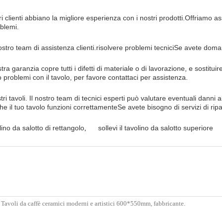
ri clienti abbiano la migliore esperienza con i nostri prodotti.Offriamo a
oblemi.
 nostro team di assistenza clienti.risolvere problemi tecniciSe avete doma
tra garanzia copre tutti i difetti di materiale o di lavorazione, e sostit
o problemi con il tavolo, per favore contattaci per assistenza.
ri tavoli. Il nostro team di tecnici esperti può valutare eventuali danni 
e il tuo tavolo funzioni correttamenteSe avete bisogno di servizi di ri
lino da salotto di rettangolo
,
sollevi il tavolino da salotto superiore