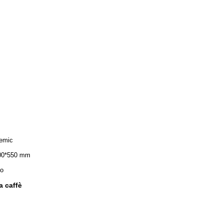
emic
00*550 mm
io
a caffè