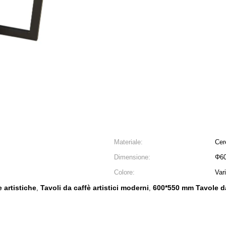
Materiale:
Cer
Dimensione:
Φ6
Colore:
Var
 artistiche
Tavoli da caffè artistici moderni
600*550 mm Tavole d
,
,