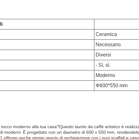
i
Ceramica
Necessario
Diversi
- Sì, sì.
Moderno
Φ600*550 mm
 tocco moderno alla tua casa?Questo tavolo da caffè artistico è realiz
bili moderni. È progettato con un diametro di 600 x 550 mm, rendendolo
9-1 offrono anche ampio spazio di archiviazione con i suoi scaffali e cass