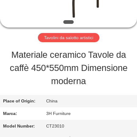
FABBRICA
CONTROLLO
DI
Tavolini da salotto artistici
QUALITÀ
Materiale ceramico Tavole da
caffè 450*550mm Dimensione
CONTATTO
moderna
STATI
UNITI
Place of Origin:
China
Marca:
3H Furniture
RICHIEDA
Model Number:
CT23010
UNA