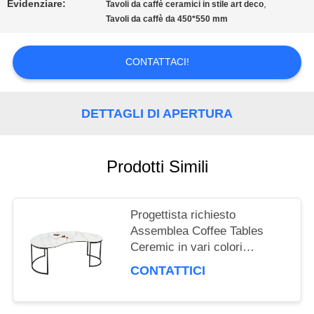
Evidenziare:
,
Tavoli da caffè ceramici in stile art deco
Tavoli da caffè da 450*550 mm
CITAZIONE
CONTATTACI!
MAPPA
DEL
DETTAGLI DI APERTURA
SITO
Prodotti Simili
PRIVACY
Progettista richiesto
POLICY
Assemblea Coffee Tables
Ceremic in vari colori
1170*600*455mm
CONTATTICI