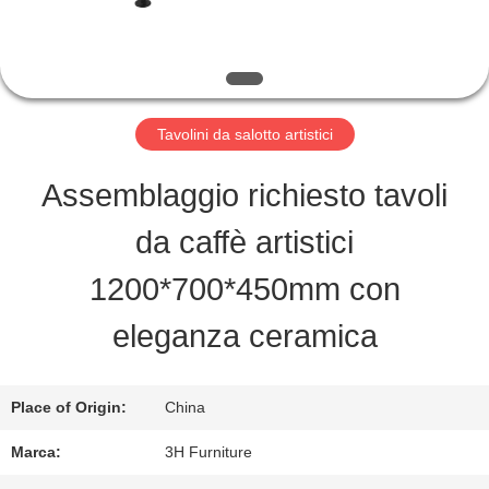
FABBRICA
CONTROLLO
DI
Tavolini da salotto artistici
QUALITÀ
Assemblaggio richiesto tavoli
da caffè artistici
CONTATTO
1200*700*450mm con
STATI
eleganza ceramica
UNITI
Place of Origin:
China
RICHIEDA
Marca:
3H Furniture
UNA