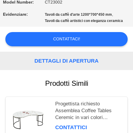
Model Number:
CT23002
CITAZIONE
Evidenziare:
,
Tavoli da caffè d'arte 1200*700*450 mm
Tavoli da caffè artistici con eleganza ceramica
MAPPA
CONTATTACI!
DEL
SITO
DETTAGLI DI APERTURA
PRIVACY
Prodotti Simili
POLICY
Progettista richiesto
Assemblea Coffee Tables
Ceremic in vari colori
1170*600*455mm
CONTATTICI