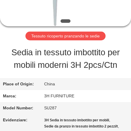
FABBRICA
CONTROLLO
DI
Tessuto ricoperto pranzando le sedie
QUALITÀ
Sedia in tessuto imbottito per
mobili moderni 3H 2pcs/Ctn
CONTATTO
STATI
Place of Origin:
China
UNITI
Marca:
3H FURNITURE
Model Number:
SU287
RICHIEDA
Evidenziare:
,
3H Sedia in tessuto imbottito per mobili
,
Sedie da pranzo in tessuto imbottito 2 pezzi/t
UNA