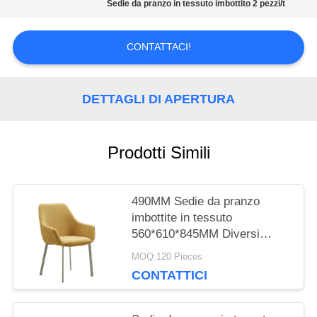
Sedie da pranzo in tessuto imbottito 2 pezzi/t
CITAZIONE
CONTATTACI!
MAPPA
DETTAGLI DI APERTURA
DEL
SITO
Prodotti Simili
PRIVACY
490MM Sedie da pranzo
POLICY
imbottite in tessuto
560*610*845MM Diversi
colori
MOQ:120 Pieces
CONTATTICI