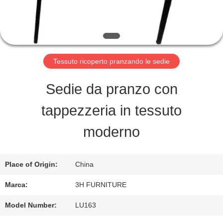
FABBRICA
CONTROLLO
DI
Tessuto ricoperto pranzando le sedie
QUALITÀ
Sedie da pranzo con
tappezzeria in tessuto
CONTATTO
moderno
STATI
UNITI
Place of Origin:
China
Marca:
3H FURNITURE
RICHIEDA
Model Number:
LU163
UNA