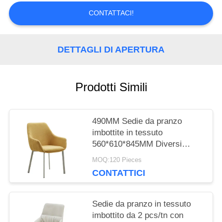
CONTATTACI!
CITAZIONE
DETTAGLI DI APERTURA
MAPPA
DEL
Prodotti Simili
SITO
490MM Sedie da pranzo
PRIVACY
imbottite in tessuto
560*610*845MM Diversi
POLICY
colori
MOQ:120 Pieces
CONTATTICI
Sedie da pranzo in tessuto
imbottito da 2 pcs/tn con