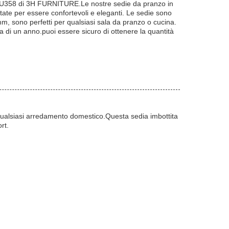
llo SU358 di 3H FURNITURE.Le nostre sedie da pranzo in
ttate per essere confortevoli e eleganti. Le sedie sono
mm, sono perfetti per qualsiasi sala da pranzo o cucina.
a di un anno.puoi essere sicuro di ottenere la quantità
qualsiasi arredamento domestico.Questa sedia imbottita
rt.