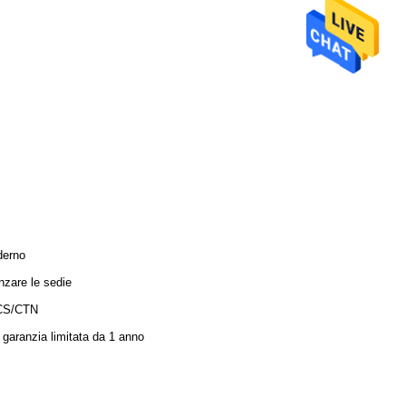
erno
nzare le sedie
CS/CTN
 garanzia limitata da 1 anno