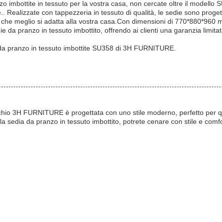
nzo imbottite in tessuto per la vostra casa, non cercate oltre il mode
e.. Realizzate con tappezzeria in tessuto di qualità, le sedie sono proge
lla che meglio si adatta alla vostra casa.Con dimensioni di 770*880*960 
da pranzo in tessuto imbottito, offrendo ai clienti una garanzia limitat
ie da pranzo in tessuto imbottite SU358 di 3H FURNITURE.
marchio 3H FURNITURE è progettata con uno stile moderno, perfetto per 
 la sedia da pranzo in tessuto imbottito, potrete cenare con stile e comfo