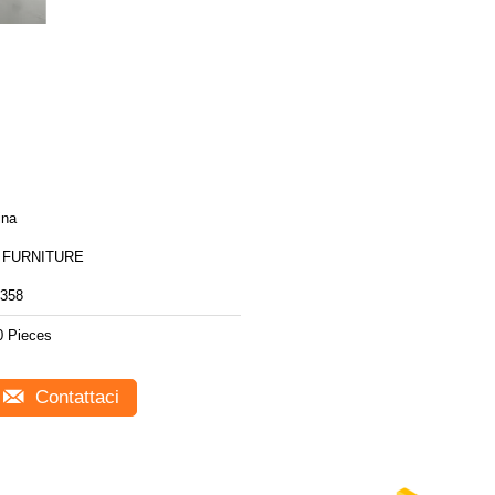
ina
 FURNITURE
358
0 Pieces
Contattaci