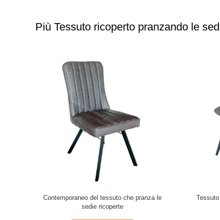
Più Tessuto ricoperto pranzando le sed
tito da 2
Sedie da pranzo in tessuto moderno
Tessuto 
 1 anno
600*520*870