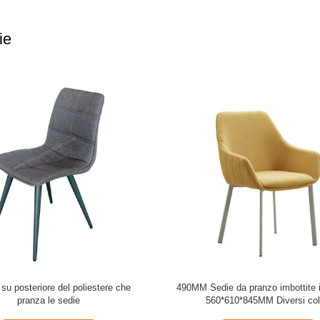
ie
moderno che pranza sedia in vari
Tessuto del poliestere ricoperto pr
colori 590*530*900mm
sedie, sedia dell'interno del salon