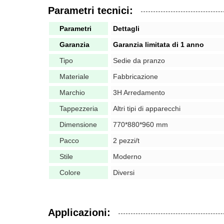
Parametri tecnici:
Parametri
Dettagli
Garanzia
Garanzia limitata di 1 anno
Tipo
Sedie da pranzo
Materiale
Fabbricazione
Marchio
3H Arredamento
Tappezzeria
Altri tipi di apparecchi
Dimensione
770*880*960 mm
Pacco
2 pezzi/t
Stile
Moderno
Colore
Diversi
Applicazioni: