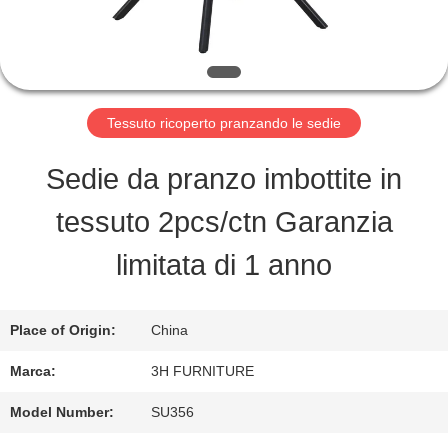
FABBRICA
CONTROLLO
DI
Tessuto ricoperto pranzando le sedie
QUALITÀ
Sedie da pranzo imbottite in
tessuto 2pcs/ctn Garanzia
CONTATTO
limitata di 1 anno
STATI
UNITI
Place of Origin:
China
Marca:
3H FURNITURE
RICHIEDA
Model Number:
SU356
UNA