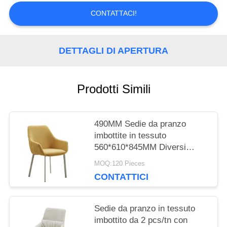
CONTATTACI!
CITAZIONE
DETTAGLI DI APERTURA
MAPPA
DEL
Prodotti Simili
SITO
490MM Sedie da pranzo
PRIVACY
imbottite in tessuto
560*610*845MM Diversi
POLICY
colori
MOQ:120 Pieces
CONTATTICI
Sedie da pranzo in tessuto
imbottito da 2 pcs/tn con