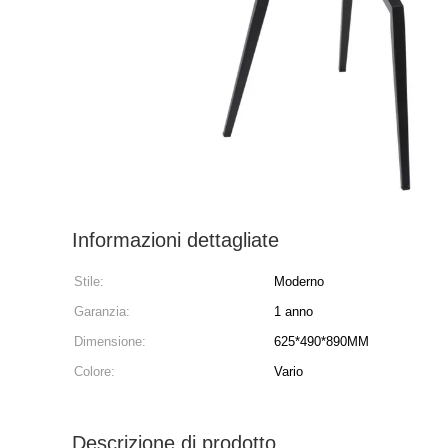
Informazioni dettagliate
Stile:
Moderno
Garanzia:
1 anno
Dimensione:
625*490*890MM
Colore:
Vario
Descrizione di prodotto