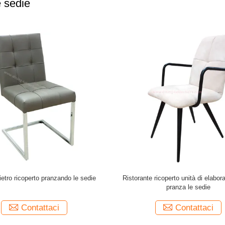
e sedie
aborazione inossidabile della gamba
Unità di elaborazione strutturata ch
il materiale molle amichevole della
tessuto grigio lavabile Shell della
le decorazioni delle sedie a casa
alta densità della sedia
Contattaci
Contattaci