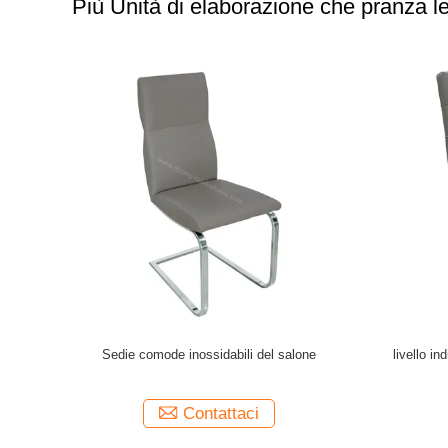
Più Unità di elaborazione che pranza l
etano che
PVC ricoperto pranzando il materiale delicato
Unità di el
ricoperta
amichevole della pelle d'argento della gamba
che pranza 
 Stainess
della sedia
pelle del
Contattaci