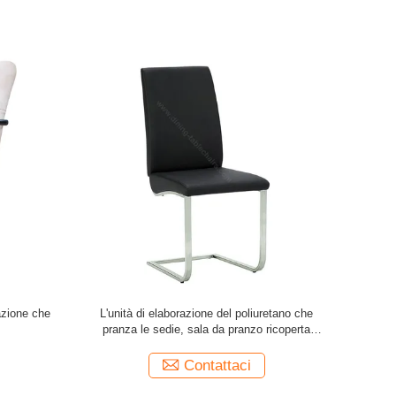
e pranza il
Unità di elaborazione di Brown Seat che
Sedie c
 spugna ad
pranza le sedie, sedia moderna di svago del
salone dell'interno
Contattaci