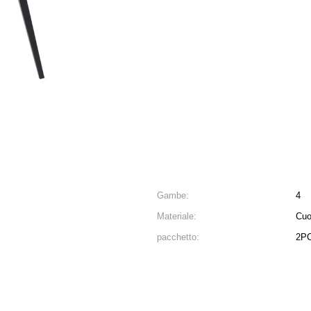
Gambe:
4
Materiale:
Cuoi
pacchetto:
2P