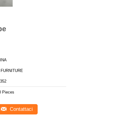
be
INA
 FURNITURE
352
0 Pieces
Contattaci