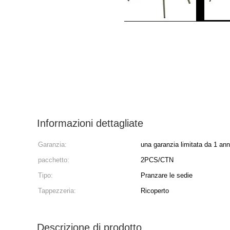
Informazioni dettagliate
Garanzia:
una garanzia limitata da 1 an
pacchetto:
2PCS/CTN
Tipo:
Pranzare le sedie
Tappezzeria:
Ricoperto
Descrizione di prodotto