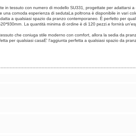
tite in tessuto con numero di modello SU331, progettate per adattarsi
ffre una comoda esperienza di sedutaLa poltrona è disponibile in vari co
atta a qualsiasi spazio da pranzo contemporaneo. È perfetto per qualsia
0*520*930mm. La quantità minima di ordine è di 120 pezzi.e fornirà un'es
in tessuto che coniuga stile moderno con comfort, allora la sedia da pr
tta per qualsiasi casaE' l'aggiunta perfetta a qualsiasi spazio da pra