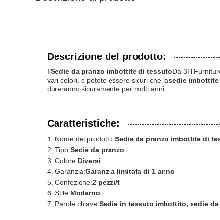
Descrizione del prodotto:
Il
Sedie da pranzo imbottite di tessuto
Da 3H Furniture
vari colori. e potete essere sicuri che la
sedie imbottite
dureranno sicuramente per molti anni.
Caratteristiche:
Nome del prodotto:
Sedie da pranzo imbottite di te
Tipo:
Sedie da pranzo
Colore:
Diversi
Garanzia:
Garanzia limitata di 1 anno
Confezione:
2 pezzi/t
Stile:
Moderno
Parole chiave:
Sedie in tessuto imbottito, sedie da