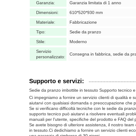
Garanzia:
Garanzia limitata di 1 anno
Dimensioni:
610*520*930 mm
Materiale:
Fabbricazione
Tipo:
Sedie da pranzo
Stile:
Moderno
Servizio
Consegna in fabbrica, sedie da pran
personalizzato:
Supporto e servizi:
Sedie da pranzo imbottite in tessuto Supporto tecnico e 
Ci impegniamo a fornire un servizio clienti di qualità e s
aiutarvi con qualsiasi domanda o preoccupazione che pot
Se si verificano difficoltà tecniche con le sedie da pranzo
supporto tecnico può aiutarvi a risolvere eventuali probl
manuali per l'utente, specifiche del prodotto e FAQ del 
Se avete bisogno di ulteriore assistenza, il nostro team
in tessuto.Ci dedichiamo a fornire un servizio clienti ecc
una garanzia di rimborso di 30 giorni.