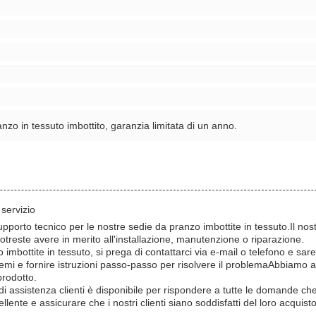
zo in tessuto imbottito, garanzia limitata di un anno.
servizio
upporto tecnico per le nostre sedie da pranzo imbottite in tessuto.Il nost
reste avere in merito all'installazione, manutenzione o riparazione.
 imbottite in tessuto, si prega di contattarci via e-mail o telefono e sare
emi e fornire istruzioni passo-passo per risolvere il problemaAbbiamo anch
prodotto.
 di assistenza clienti è disponibile per rispondere a tutte le domande ch
ellente e assicurare che i nostri clienti siano soddisfatti del loro acquis