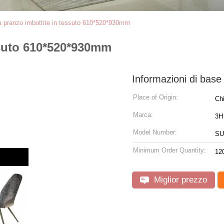
a pranzo imbottite in tessuto 610*520*930mm
ssuto 610*520*930mm
Informazioni di base
Place of Origin:
Ch
Marca:
3H
Model Number:
SU
Minimum Order Quantity:
12
Miglior prezzo