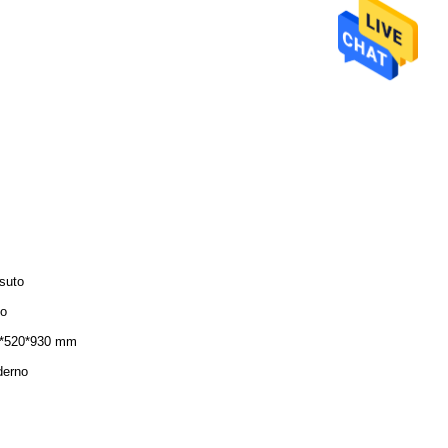
suto
io
*520*930 mm
erno