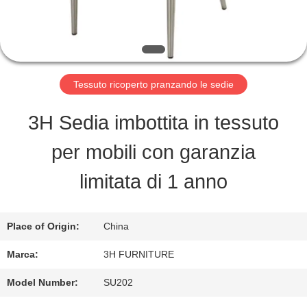
FABBRICA
CONTROLLO
DI
Tessuto ricoperto pranzando le sedie
QUALITÀ
3H Sedia imbottita in tessuto
per mobili con garanzia
CONTATTO
limitata di 1 anno
STATI
UNITI
Place of Origin:
China
Marca:
3H FURNITURE
RICHIEDA
Model Number:
SU202
UNA