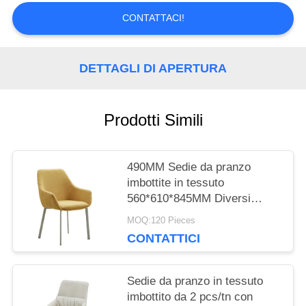
CONTATTACI!
CITAZIONE
DETTAGLI DI APERTURA
MAPPA
DEL
Prodotti Simili
SITO
490MM Sedie da pranzo
PRIVACY
imbottite in tessuto
560*610*845MM Diversi
POLICY
colori
MOQ:120 Pieces
CONTATTICI
Sedie da pranzo in tessuto
imbottito da 2 pcs/tn con