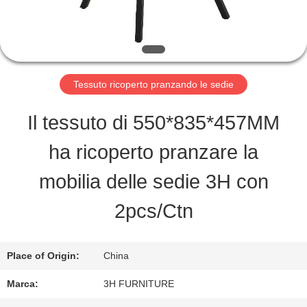
FABBRICA
CONTROLLO
DI
Tessuto ricoperto pranzando le sedie
QUALITÀ
Il tessuto di 550*835*457MM
ha ricoperto pranzare la
CONTATTO
mobilia delle sedie 3H con
STATI
2pcs/Ctn
UNITI
Place of Origin:
China
RICHIEDA
Marca:
3H FURNITURE
UNA