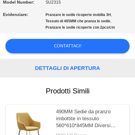
Model Number:
SU2315
CITAZIONE
Evidenziare:
,
Pranzare le sedie ricoperte mobilia 3H
,
Tessuto di 485MM che pranza le sedie
Pranzare le sedie ricoperte con 2pcs/ctn
MAPPA
DEL
CONTATTACI!
SITO
DETTAGLI DI APERTURA
PRIVACY
Prodotti Simili
POLICY
490MM Sedie da pranzo
imbottite in tessuto
560*610*845MM Diversi
colori