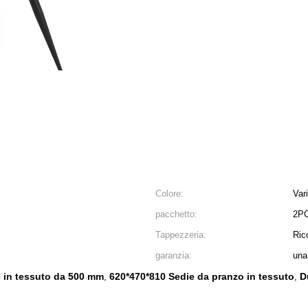
Colore:
Var
pacchetto:
2P
Tappezzeria:
Ric
garanzia:
una
e in tessuto da 500 mm
620*470*810 Sedie da pranzo in tessuto
D
,
,