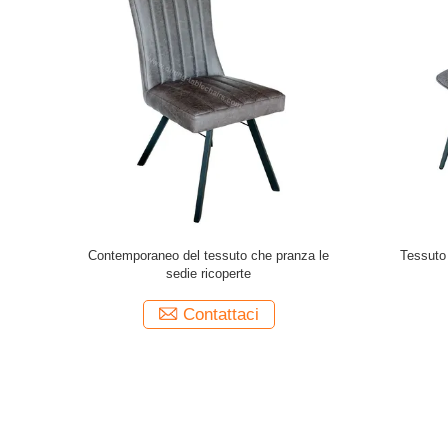
tito da 2
Sedie da pranzo in tessuto moderno
Tessuto 
 1 anno
600*520*870
Contattaci