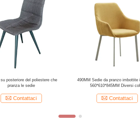
moderno che pranza sedia in vari
Tessuto del poliestere ricoperto pr
colori 590*530*900mm
sedie, sedia dell'interno del salon
Contattaci
Contattaci