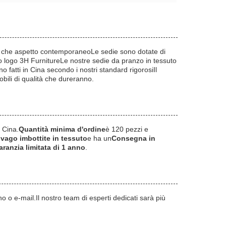
ort che aspetto contemporaneoLe sedie sono dotate di
tro logo 3H FurnitureLe nostre sedie da pranzo in tessuto
 fatti in Cina secondo i nostri standard rigorosiIl
bili di qualità che dureranno.
 Cina.
Quantità minima d'ordine
è 120 pezzi e
vago imbottite in tessuto
e ha un
Consegna in
aranzia limitata di 1 anno
.
no o e-mail.Il nostro team di esperti dedicati sarà più