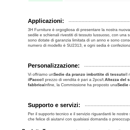
Applicazioni:
3H Furniture è orgogliosa di presentare la nostra nuov
sedile e schienali rivestiti di tessuto lussuoso, con una
sono dotate di garanzia limitata di un anno e sono conseg
numero di modello è SU2313, e ogni sedia è confezionat
Personalizzazione:
Vi offriamo un
Sedie da pranzo imbottite di tessuto
Il
il
Pacco
Il prezzo di vendita è pari a 2pcs/t.
Altezza del s
fabbrica
Infine, la Commissione ha proposto una
Sedie 
Supporto e servizi:
Per il supporto tecnico e il servizio riguardanti le nostr
che felice di aiutarvi con qualsiasi domanda o preoccu