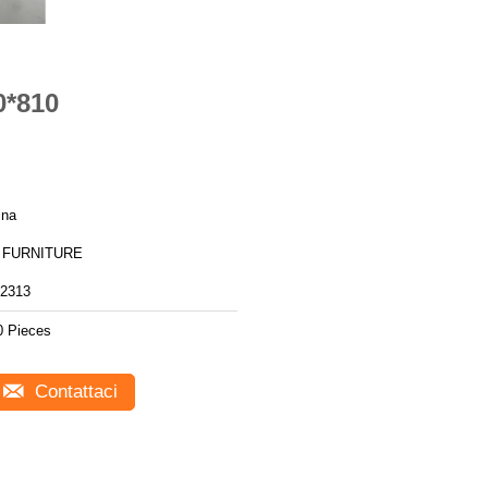
0*810
ina
 FURNITURE
2313
0 Pieces
Contattaci