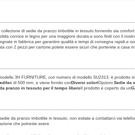
a collezione di sedie da pranzo imbottite in tessuto.fornendo sia comf
 solida cornice in legno per una maggiore durata.e sono finiti con il nos
nate in fabbrica per garantire qualità e tempi di consegna rapidi.e sono
a con 2 pezzi per cartone.potete essere sicuri che porterete a casa mo
 modello 3H FURNITURE, con numero di modello SU2313, è prodotto in
edile
è di 500 mm, e viene fornito con
Diversi colori
Opzioni.
Sedie da s
da pranzo in tessuto per il tempo libero
Il prodotto è coperto da un
G
e sedie da pranzo imbottite in tessuto, non esitate a contattarci via telefo
pazione che potreste avere.