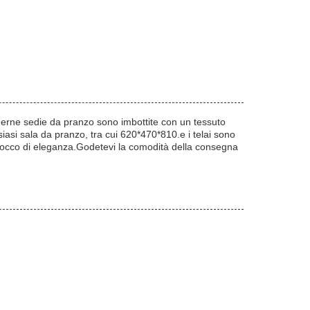
derne sedie da pranzo sono imbottite con un tessuto
asi sala da pranzo, tra cui 620*470*810.e i telai sono
 tocco di eleganza.Godetevi la comodità della consegna