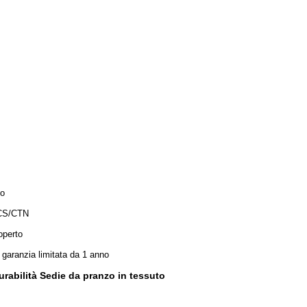
io
CS/CTN
operto
 garanzia limitata da 1 anno
urabilità Sedie da pranzo in tessuto