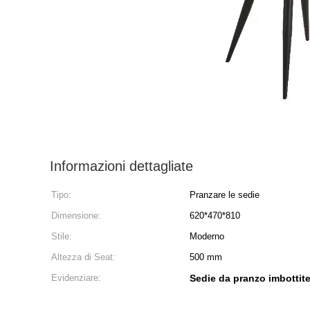
Informazioni dettagliate
Tipo:
Pranzare le sedie
Dimensione:
620*470*810
Stile:
Moderno
Altezza di Seat:
500 mm
Evidenziare:
Sedie da pranzo imbottit