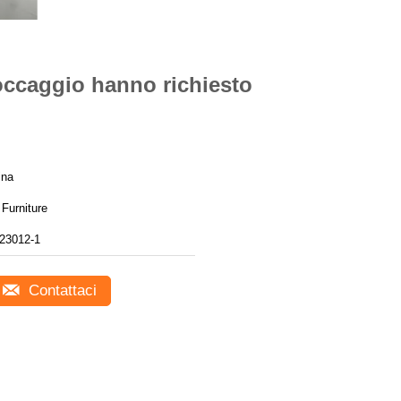
toccaggio hanno richiesto
ina
Furniture
23012-1
Contattaci