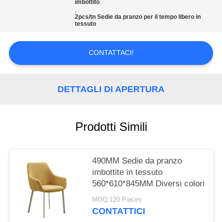
SITO
imbottito
,
2pcs/tn Sedie da pranzo per il tempo libero in
tessuto
PRIVACY
POLICY
CONTATTACI!
DETTAGLI DI APERTURA
Prodotti Simili
490MM Sedie da pranzo
imbottite in tessuto
560*610*845MM Diversi colori
MOQ:120 Pieces
CONTATTICI