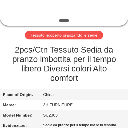
CONTROLLO
DI
QUALITÀ
Tessuto ricoperto pranzando le sedie
CONTATTO
STATI
2pcs/Ctn Tessuto Sedia da
UNITI
pranzo imbottita per il tempo
libero Diversi colori Alto
RICHIEDA
comfort
UNA
CITAZIONE
Place of Origin:
China
Marca:
3H FURNITURE
MAPPA
Model Number:
SU2303
DEL
Evidenziare:
Sedie da pranzo per il tempo libero in tessuto