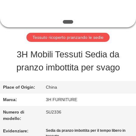
FABBRICA
CONTROLLO
DI
Tessuto ricoperto pranzando le sedie
QUALITÀ
3H Mobili Tessuti Sedia da
pranzo imbottita per svago
CONTATTO
STATI
Place of Origin:
China
UNITI
Marca:
3H FURNITURE
Numero di
SU2336
modello:
RICHIEDA
Evidenziare:
Sedia da pranzo imbottita per il tempo libero in
UNA