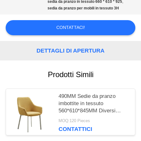
,
sedia da pranzo in tessuto 660 * 610 * 925
sedia da pranzo per mobili in tessuto 3H
CITAZIONE
CONTATTACI!
MAPPA
DEL
DETTAGLI DI APERTURA
SITO
Prodotti Simili
PRIVACY
490MM Sedie da pranzo
POLICY
imbottite in tessuto
560*610*845MM Diversi
colori
MOQ:120 Pieces
CONTATTICI