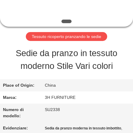
FABBRICA
CONTROLLO
DI
Tessuto ricoperto pranzando le sedie
QUALITÀ
Sedie da pranzo in tessuto
moderno Stile Vari colori
CONTATTO
STATI
Place of Origin:
China
UNITI
Marca:
3H FURNITURE
Numero di
SU2338
modello:
RICHIEDA
Evidenziare:
,
Sedia da pranzo moderna in tessuto imbottito
UNA