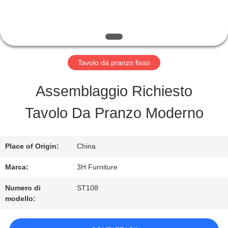
FABBRICA
CONTROLLO
DI
Tavolo da pranzo fisso
QUALITÀ
Assemblaggio Richiesto
Tavolo Da Pranzo Moderno
CONTATTO
STATI
Place of Origin:
China
UNITI
Marca:
3H Furniture
Numero di
ST108
modello:
RICHIEDA
UNA