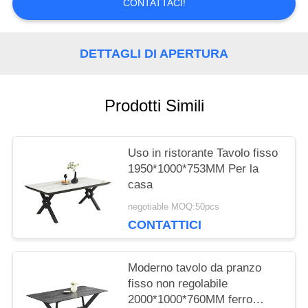
CONTATTACI!
CITAZIONE
DETTAGLI DI APERTURA
MAPPA
DEL
Prodotti Simili
SITO
Uso in ristorante Tavolo fisso
1950*1000*753MM Per la
PRIVACY
casa
negotiable MOQ:50pcs
POLICY
CONTATTICI
Moderno tavolo da pranzo
fisso non regolabile
2000*1000*760MM ferro