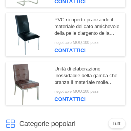
CONTATTICI
PVC ricoperto pranzando il
materiale delicato amichevole
della pelle d'argento della
gamba della sedia
negotiable MOQ:100 pezzi
CONTATTICI
Unità di elaborazione
inossidabile della gamba che
pranza il materiale molle
amichevole della pelle delle
negotiable MOQ:100 pezzi
decorazioni delle sedie a
CONTATTICI
casa
Categorie popolari
Tutti