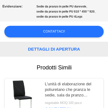
Evidenziare:
,
Sedie da pranzo in pelle PU durevole
CITAZIONE
,
sedie da pranzo in pelle PU 610 * 450 * 920
sedie da pranzo in pelle PU 4Legs
MAPPA
CONTATTACI!
DEL
SITO
DETTAGLI DI APERTURA
PRIVACY
Prodotti Simili
POLICY
L'unità di elaborazione del
poliuretano che pranza le
sedie, sala da pranzo
ricoperta presiede la gamba
negotiable MOQ:100 pezzi
dell'acciaio di Stainess