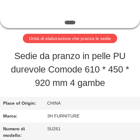
FABBRICA
CONTROLLO
DI
Unità di elaborazione che pranza le sedie
QUALITÀ
Sedie da pranzo in pelle PU
durevole Comode 610 * 450 *
CONTATTO
920 mm 4 gambe
STATI
UNITI
Place of Origin:
CHINA
Marca:
3H FURNITURE
RICHIEDA
Numero di
SU261
modello:
UNA