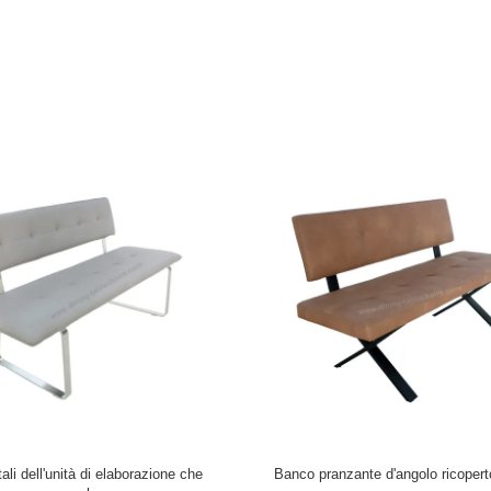
i Chrome ricoperto pranzando lo
Gamba d'acciaio spazzolata res