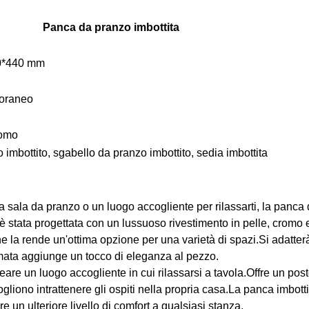
Panca da pranzo imbottita
0*440 mm
oraneo
romo
 imbottito, sgabello da pranzo imbottito, sedia imbottita
tua sala da pranzo o un luogo accogliente per rilassarti, la pa
è stata progettata con un lussuoso rivestimento in pelle, cromo
 la rende un'ottima opzione per una varietà di spazi.Si adatte
omata aggiunge un tocco di eleganza al pezzo.
are un luogo accogliente in cui rilassarsi a tavola.Offre un pos
gliono intrattenere gli ospiti nella propria casa.La panca imbott
un ulteriore livello di comfort a qualsiasi stanza.