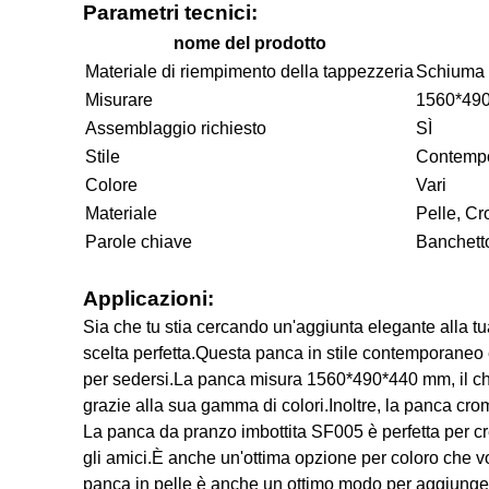
Parametri tecnici:
nome del prodotto
Materiale di riempimento della tappezzeria
Schiuma
Misurare
1560*49
Assemblaggio richiesto
SÌ
Stile
Contemp
Colore
Vari
Materiale
Pelle, C
Parole chiave
Banchetto
Applicazioni:
Sia che tu stia cercando un'aggiunta elegante alla 
scelta perfetta.Questa panca in stile contemporaneo 
per sedersi.La panca misura 1560*490*440 mm, il che
grazie alla sua gamma di colori.Inoltre, la panca cr
La panca da pranzo imbottita SF005 è perfetta per cre
gli amici.È anche un'ottima opzione per coloro che vo
panca in pelle è anche un ottimo modo per aggiungere 