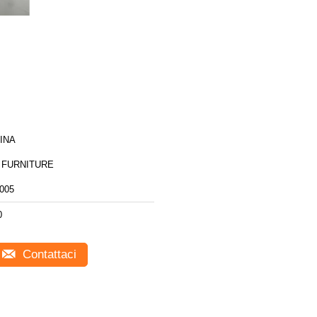
INA
 FURNITURE
005
0
Contattaci