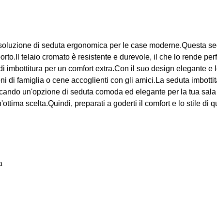
 soluzione di seduta ergonomica per le case moderne.Questa s
orto.Il telaio cromato è resistente e durevole, il che lo rende perf
 di imbottitura per un comfort extra.Con il suo design elegante
oni di famiglia o cene accoglienti con gli amici.La seduta imbott
 cercando un'opzione di seduta comoda ed elegante per la tua s
tima scelta.Quindi, preparati a goderti il ​​comfort e lo stile di q
a