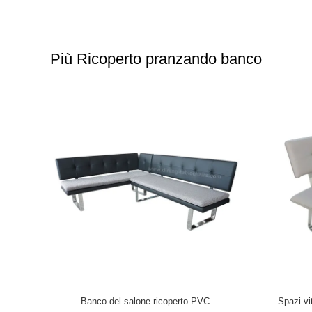
Più Ricoperto pranzando banco
co, bianco
Banco del sofà del salone del PVC Uphostered
1,4 metr