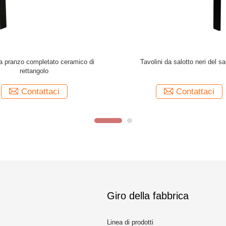
arghezza Tavolini da caffè artistici
Larghezza di vetro artistica dei ta
Assemblaggio richiesto
salotto 1000mm di vario colore 
Contattaci
Contattaci
Giro della fabbrica
Linea di prodotti