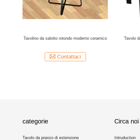
ffee Tables
Tavoli da caffè di design moderno
500 mm di l
00*455mm
980*770*450mm con montaggio richiesto
Contattaci
categorie
Circa noi
Tavolo da pranzo di estensione
Intruduction