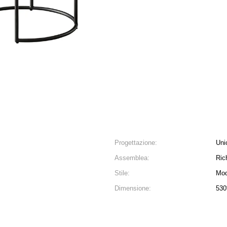
Progettazione:
Uni
Assemblea:
Ric
Stile:
Mod
Dimensione:
530