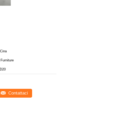
 Cina
Furniture
D20
Contattaci