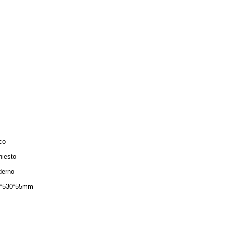
co
hiesto
erno
*530*55mm