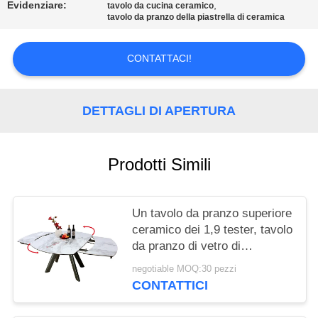
SITO
Evidenziare:
,
tavolo da cucina ceramico
tavolo da pranzo della piastrella di ceramica
PRIVACY
CONTATTACI!
POLICY
DETTAGLI DI APERTURA
Prodotti Simili
Un tavolo da pranzo superiore
ceramico dei 1,9 tester, tavolo
da pranzo di vetro di
estensione di Horsebelly
negotiable MOQ:30 pezzi
CONTATTICI