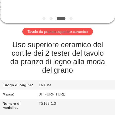
CONTROLLO
DI
QUALITÀ
Tavolo da pranzo superiore ceramico
CONTATTO
STATI
Uso superiore ceramico del
UNITI
cortile dei 2 tester del tavolo
da pranzo di legno alla moda
RICHIEDA
del grano
UNA
CITAZIONE
Luogo di origine:
La Cina
Marca:
3H FURNITURE
MAPPA
Numero di
TS163-1.3
modello:
DEL