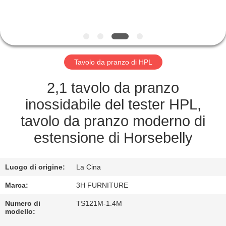
CONTROLLO
DI
QUALITÀ
Tavolo da pranzo di HPL
CONTATTO
STATI
2,1 tavolo da pranzo
UNITI
inossidabile del tester HPL,
tavolo da pranzo moderno di
RICHIEDA
estensione di Horsebelly
UNA
CITAZIONE
Luogo di origine:
La Cina
Marca:
3H FURNITURE
MAPPA
Numero di
TS121M-1.4M
modello:
DEL