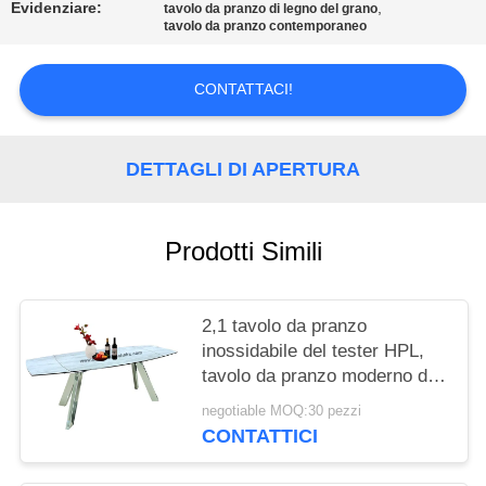
SITO
Evidenziare:
,
tavolo da pranzo di legno del grano
tavolo da pranzo contemporaneo
PRIVACY
CONTATTACI!
POLICY
DETTAGLI DI APERTURA
Prodotti Simili
2,1 tavolo da pranzo
inossidabile del tester HPL,
tavolo da pranzo moderno di
estensione di Horsebelly
negotiable MOQ:30 pezzi
CONTATTICI