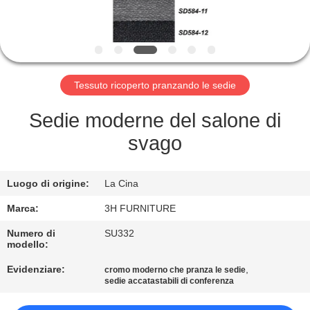
CONTROLLO
DI
QUALITÀ
Tessuto ricoperto pranzando le sedie
CONTATTO
STATI
Sedie moderne del salone di
UNITI
svago
RICHIEDA
Luogo di origine:
La Cina
UNA
Marca:
3H FURNITURE
CITAZIONE
Numero di
SU332
modello:
MAPPA
Evidenziare:
,
cromo moderno che pranza le sedie
sedie accatastabili di conferenza
DEL