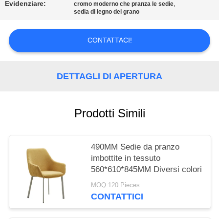
SITO
Evidenziare:
,
cromo moderno che pranza le sedie
sedia di legno del grano
PRIVACY
CONTATTACI!
POLICY
DETTAGLI DI APERTURA
Prodotti Simili
490MM Sedie da pranzo
imbottite in tessuto
560*610*845MM Diversi colori
MOQ:120 Pieces
CONTATTICI