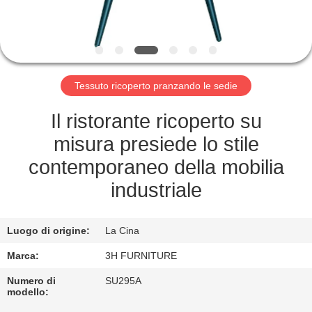
CONTROLLO
DI
QUALITÀ
Tessuto ricoperto pranzando le sedie
CONTATTO
STATI
Il ristorante ricoperto su
UNITI
misura presiede lo stile
contemporaneo della mobilia
RICHIEDA
industriale
UNA
CITAZIONE
Luogo di origine:
La Cina
Marca:
3H FURNITURE
MAPPA
Numero di
SU295A
modello:
DEL