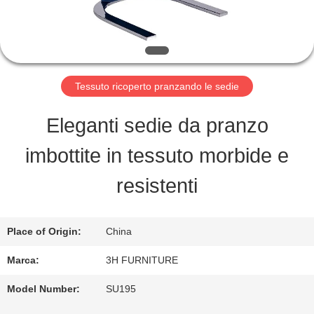
FABBRICA
CONTROLLO
DI
Tessuto ricoperto pranzando le sedie
QUALITÀ
Eleganti sedie da pranzo
imbottite in tessuto morbide e
CONTATTO
resistenti
STATI
UNITI
Place of Origin:
China
Marca:
3H FURNITURE
RICHIEDA
Model Number:
SU195
UNA