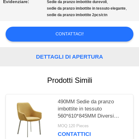
Evidenziare:
,
Sedie da pranzo imbottite durevoli
,
sedie da pranzo imbottite in tessuto elegante
CITAZIONE
sedie da pranzo imbottite 2pcs/ctn
MAPPA
CONTATTACI!
DEL
DETTAGLI DI APERTURA
SITO
Prodotti Simili
PRIVACY
POLICY
490MM Sedie da pranzo
imbottite in tessuto
560*610*845MM Diversi
colori
MOQ:120 Pieces
CONTATTICI